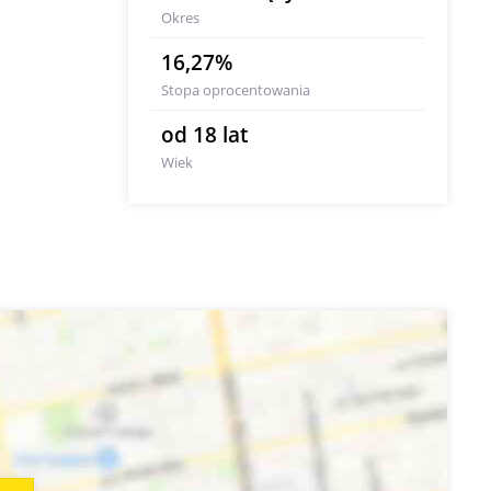
Okres
16,27%
Stopa oprocentowania
od 18 lat
Wiek