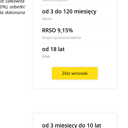
ł; całkowita
0%), odsetki:
od 3 do 120 miesięcy
tała dokonana
Okres
RRSO 9,15%
Stopa oprocentowania
od 18 lat
Wiek
Złóż wniosek
od 3 miesięcy do 10 lat