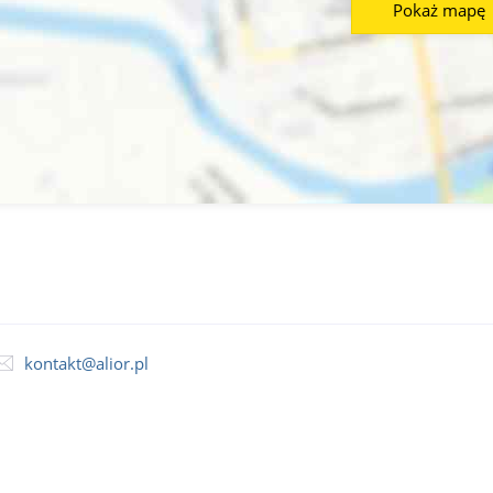
Pokaż mapę
kontakt@alior.pl