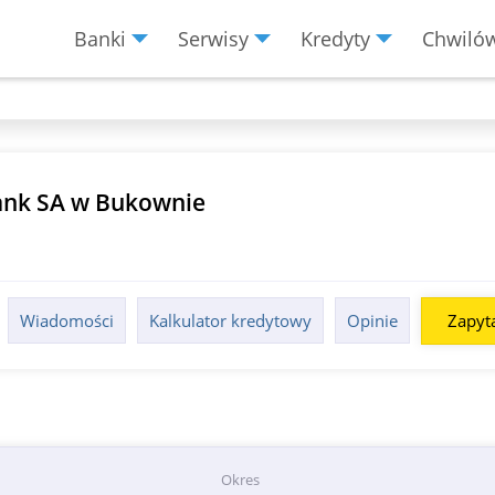
Banki
Serwisy
Kredyty
Chwiló
Menu
Burger
Bank SA w Bukownie
Wiadomości
Kalkulator kredytowy
Opinie
Zapyta
Okres