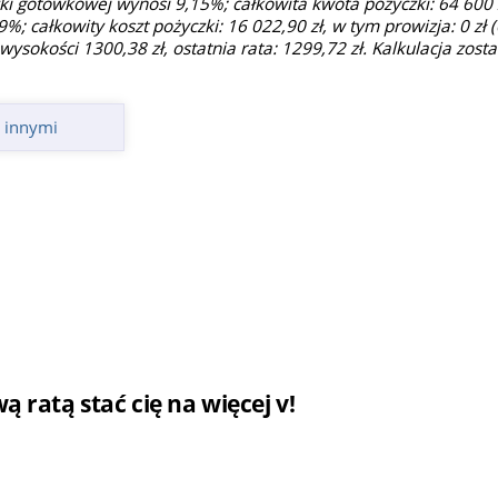
 gotówkowej wynosi 9,15%; całkowita kwota pożyczki: 64 600 z
%; całkowity koszt pożyczki: 16 022,90 zł, w tym prowizja: 0 zł (
wysokości 1300,38 zł, ostatnia rata: 1299,72 zł. Kalkulacja zos
 innymi
 ratą stać cię na więcej v!