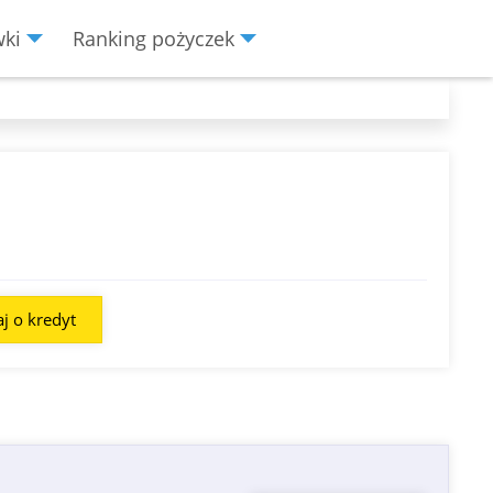
wki
Ranking pożyczek
j o kredyt