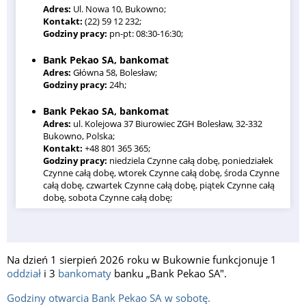
Adres:
Ul. Nowa 10, Bukowno;
Kontakt:
(22) 59 12 232;
Godziny pracy:
pn-pt: 08:30-16:30;
Bank Pekao SA, bankomat
Adres:
Główna 58, Bolesław;
Godziny pracy:
24h;
Bank Pekao SA, bankomat
Adres:
ul. Kolejowa 37 Biurowiec ZGH Bolesław, 32-332
Bukowno, Polska;
Kontakt:
+48 801 365 365;
Godziny pracy:
niedziela Czynne całą dobę, poniedziałek
Czynne całą dobę, wtorek Czynne całą dobę, środa Czynne
całą dobę, czwartek Czynne całą dobę, piątek Czynne całą
dobę, sobota Czynne całą dobę;
Bank Pekao SA, bankomat
Adres:
siedziba Oddziału, Nowa 1, 32-332 Bukowno, Polska;
Kontakt:
+48 801 365 365;
Na dzień 1 sierpień 2026 roku w Bukownie funkcjonuje 1
Godziny pracy:
poniedziałek Czynne całą dobę, wtorek
oddział
i 3
bankomaty
banku „Bank Pekao SA".
Czynne całą dobę, środa Czynne całą dobę, czwartek
Czynne całą dobę, piątek Czynne całą dobę, sobota Czynne
Godziny otwarcia Bank Pekao SA w sobotę.
całą dobę, niedziela Czynne całą dobę;