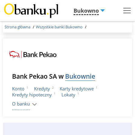
Bukowno
Menu
Burger
Strona główna
Wszystkie banki Bukowno
Bank Pekao SA w
Bukownie
1
2
1
Konto
Kredyty
Karty kredytowe
1
1
Kredyty hipoteczny
Lokaty
O banku